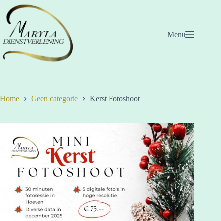
Ga
naar
de
inhoud
Menu
Home
Geen categorie
Kerst Fotoshoot