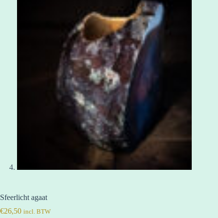
Sfeerlicht agaat
€
26,50
incl. BTW