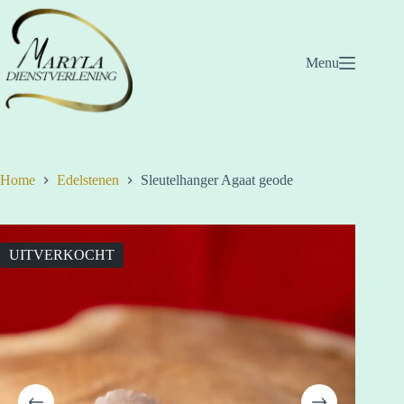
Ga
naar
de
inhoud
Menu
Home
Edelstenen
Sleutelhanger Agaat geode
UITVERKOCHT