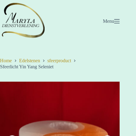
Ga
naar
de
inhoud
Menu
Home
Edelstenen
sfeerproduct
Sfeerlicht Yin Yang Seleniet