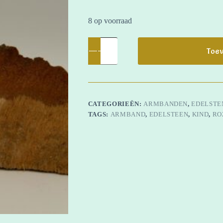
8 op voorraad
Kinderarmband
Rozenkwarts
Toev
aantal
CATEGORIEËN:
ARMBANDEN
,
EDELSTE
TAGS:
ARMBAND
,
EDELSTEEN
,
KIND
,
RO