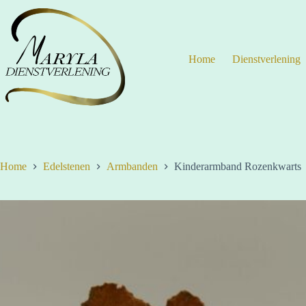
Ga
naar
de
inhoud
Home
Dienstverlening
Home
Edelstenen
Armbanden
Kinderarmband Rozenkwarts